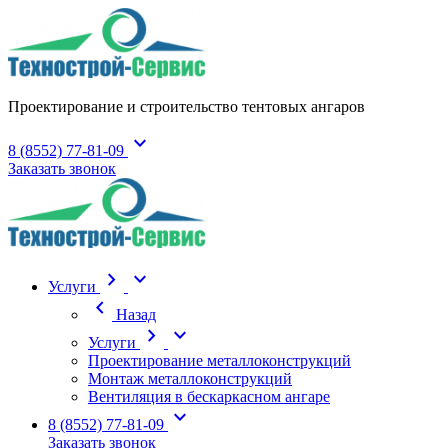
Проектирование и строительство тентовых ангаров
expand_more
8 (8552) 77-81-09
Заказать звонок
chevron_right
expand_more
Услуги
chevron_left
Назад
chevron_right
expand_more
Услуги
Проектирование металлоконструкций
Монтаж металлоконструкций
Вентиляция в бескаркасном ангаре
expand_more
8 (8552) 77-81-09
Заказать звонок