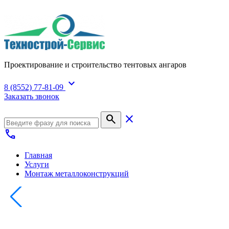
Проектирование и строительство тентовых ангаров
expand_more
8 (8552) 77-81-09
Заказать звонок
search
close
call
Главная
Услуги
Монтаж металлоконструкций
МОНТАЖ МЕТАЛЛОКОНС