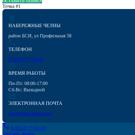
ОСТАВИТЬ ЗАЯВКУ
Точка #1
location_on
НАБЕРЕЖНЫЕ ЧЕЛНЫ
район БСИ, ул Профильная 58
call
ТЕЛЕФОН
8 (8552) 77-81-09
schedule
ВРЕМЯ РАБОТЫ
Пн-Пт: 08:00-17:00
Сб-Вс: Выходной
mail
ЭЛЕКТРОННАЯ ПОЧТА
angar@tent-angar.com
call
8 (8552) 77-81-09
Заказать звонок