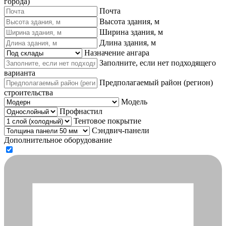
города)
Почта
Высота здания, м
Ширина здания, м
Длина здания, м
Назначение ангара
Заполните, если нет подходящего
варианта
Предполагаемый район (регион)
строительства
Модель
Профнастил
Тентовое покрытие
Сэндвич-панели
Дополнительное оборудование