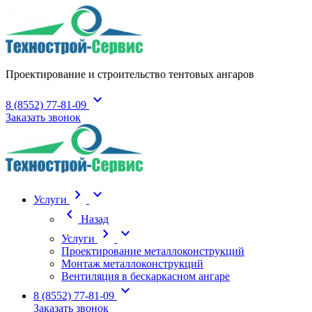
Проектирование и строительство тентовых ангаров
expand_more
8 (8552) 77-81-09
Заказать звонок
chevron_right
expand_more
Услуги
chevron_left
Назад
chevron_right
expand_more
Услуги
Проектирование металлоконструкций
Монтаж металлоконструкций
Вентиляция в бескаркасном ангаре
expand_more
8 (8552) 77-81-09
Заказать звонок