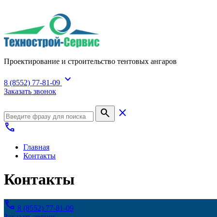
Проектирование и строительство тентовых ангаров
expand_more
8 (8552) 77-81-09
Заказать звонок
search
close
call
Главная
Контакты
Контакты
call
8 (8552) 77-81-09
Заказать звонок