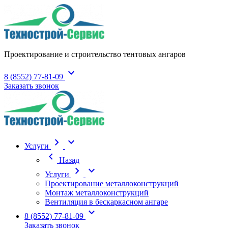
Проектирование и строительство тентовых ангаров
expand_more
8 (8552) 77-81-09
Заказать звонок
chevron_right
expand_more
Услуги
chevron_left
Назад
chevron_right
expand_more
Услуги
Проектирование металлоконструкций
Монтаж металлоконструкций
Вентиляция в бескаркасном ангаре
expand_more
8 (8552) 77-81-09
Заказать звонок