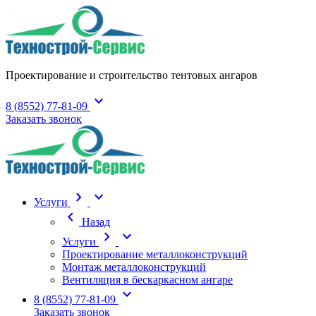
Проектирование и строительство тентовых ангаров
expand_more
8 (8552) 77-81-09
Заказать звонок
chevron_right
expand_more
Услуги
chevron_left
Назад
chevron_right
expand_more
Услуги
Проектирование металлоконструкций
Монтаж металлоконструкций
Вентиляция в бескаркасном ангаре
expand_more
8 (8552) 77-81-09
Заказать звонок