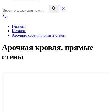
search
close
call
Главная
Каталог
Арочная кровля, прямые стены
Арочная кровля, прямые
стены