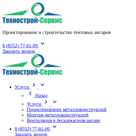
Проектирование и строительство тентовых ангаров
expand_more
8 (8552) 77-81-09
Заказать звонок
chevron_right
expand_more
Услуги
chevron_left
Назад
chevron_right
expand_more
Услуги
Проектирование металлоконструкций
Монтаж металлоконструкций
Вентиляция в бескаркасном ангаре
expand_more
8 (8552) 77-81-09
Заказать звонок