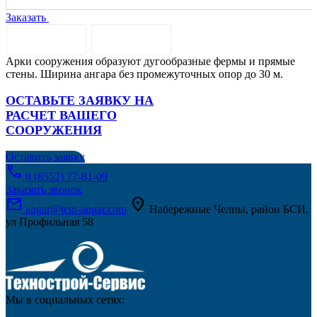
Заказать
ОПИСАНИЕ
ДОСТАВКА
Арки сооружения образуют дугообразные фермы и прямые
стены. Ширина ангара без промежуточных опор до 30 м.
ОСТАВЬТЕ ЗАЯВКУ НА
РАСЧЕТ ВАШЕГО
СООРУЖЕНИЯ
Оставить заявку
call
8 (8552) 77-81-09
Заказать звонок
mail
location_on
angar@tent-angar.com
Набережные Челны, район БСИ,
ул Профильная 58
Мы в социальных сетях: