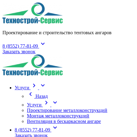
Проектирование и строительство тентовых ангаров
expand_more
8 (8552) 77-81-09
Заказать звонок
chevron_right
expand_more
Услуги
chevron_left
Назад
chevron_right
expand_more
Услуги
Проектирование металлоконструкций
Монтаж металлоконструкций
Вентиляция в бескаркасном ангаре
expand_more
8 (8552) 77-81-09
Заказать звонок