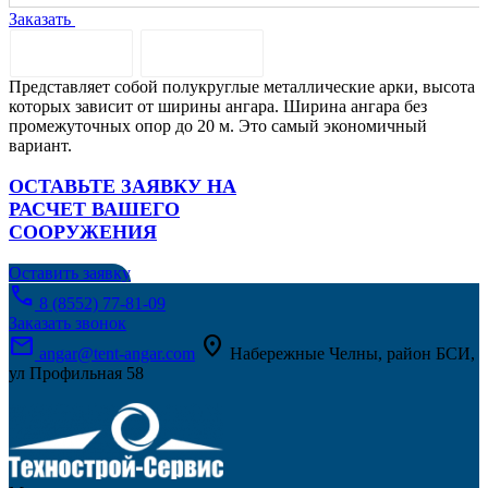
Заказать
ОПИСАНИЕ
ДОСТАВКА
Представляет собой полукруглые металлические арки, высота
которых зависит от ширины ангара. Ширина ангара без
промежуточных опор до 20 м. Это самый экономичный
вариант.
ОСТАВЬТЕ ЗАЯВКУ НА
РАСЧЕТ ВАШЕГО
СООРУЖЕНИЯ
Оставить заявку
call
8 (8552) 77-81-09
Заказать звонок
mail
location_on
angar@tent-angar.com
Набережные Челны, район БСИ,
ул Профильная 58